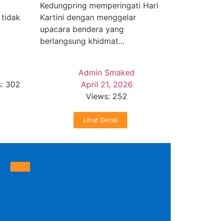
Kedungpring memperingati Hari
 tidak
Kartini dengan menggelar
upacara bendera yang
berlangsung khidmat...
Admin Smaked
: 302
April 21, 2026
Views: 252
Lihat Detail