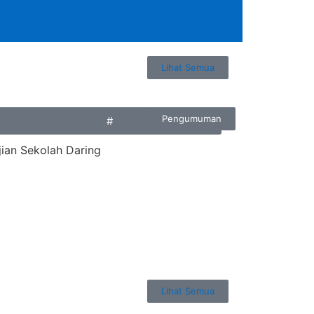
Lihat Semua
Pengumuman
#
jian Sekolah Daring
Lihat Semua