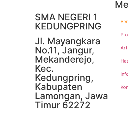
Me
SMA NEGERI 1
Be
KEDUNGPRING
Pro
Jl. Mayangkara
No.11, Jangur,
Art
Mekanderejo,
Has
Kec.
Inf
Kedungpring,
Kabupaten
Kon
Lamongan, Jawa
Timur 62272