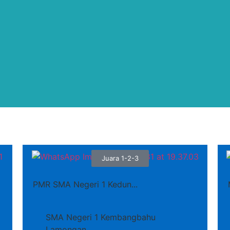
Juara 1-2-3
PMR SMA Negeri 1 Kedun...
SMA Negeri 1 Kembangbahu
Lamongan