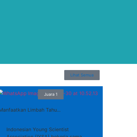
Lihat Semua
Juara 1
Manfaatkan Limbah Tahu...
Indonesian Young Scientist
Association (IYSA) bekerja sama