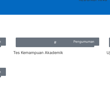
n
Pengumuman
#
Tes Kemampuan Akademik
U
n