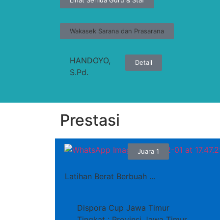
Wakasek Sarana dan Prasarana
HANDOYO,
Detail
S.Pd.
Prestasi
Juara 1
Latihan Berat Berbuah ...
Dispora Cup Jawa Timur
Tingkat : Provinsi Jawa Timur