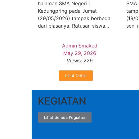
halaman SMA Negeri 1
SMA 
Kedungpring pada Jumat
tamp
(29/05/2026) tampak berbeda
(19/0
dari biasanya. Ratusan siswa...
seni r
Admin Smaked
May 29, 2026
Views: 229
Lihat Detail
KEGIATAN
Lihat Semua Kegiatan