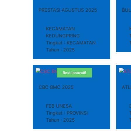
PRESTASI AGUSTUS 2025
BUL
KECAMATAN
KEDUNGPRING
Tingkat : KECAMATAN
Tahun : 2025
Best Innovatif
CBC BMC 2025
ATL
FEB UNESA
Tingkat : PROVINSI
Tahun : 2025