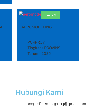
Juara 3
IA
AEROMODELING
PORPROV
Tingkat : PROVINSI
Tahun : 2025
Hubungi Kami
smanegeri1kedungpring@gmail.com