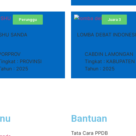
Perunggu
Juara 3
SHU SANDA
LOMBA DEBAT INDONES
PORPROV
CABDIN LAMONGAN
Tingkat : PROVINSI
Tingkat : KABUPATEN
Tahun : 2025
Tahun : 2025
nu
Bantuan
Tata Cara PPDB