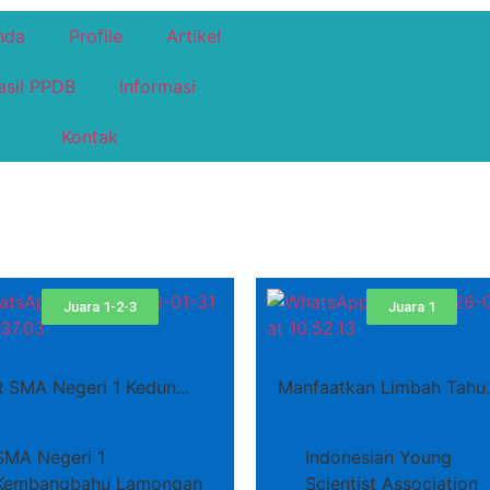
nda
Profile
Artikel
asil PPDB
Informasi
Kontak
Juara 1-2-3
Juara 1
 SMA Negeri 1 Kedun...
Manfaatkan Limbah Tahu..
SMA Negeri 1
Indonesian Young
Kembangbahu Lamongan
Scientist Association