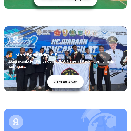
Moh. Basir Udin, S.E.
Ekstrakurikuler Pencak Silat SMA Negeri 1 Kedungpring hadir
sebagai...
Pencak Silat