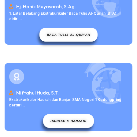
Hj. Hanik Muyasaroh, S.Ag.
1. Latar Belakang Ekstrakurikuler Baca Tulis Al-Qur’an (BTA)
didiri...
BACA TULIS AL-QUR’AN
Miftahul Huda, S.T.
Ekstrakurikuler Hadrah dan Banjari SMA Negeri 1 Kedungpring
berdiri...
HADRAH & BANJARI