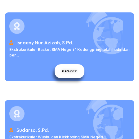
Isnaeny Nur Azizah, S.Pd.
Ekstrakurikuler Basket SMA Negeri 1 Kedungpring telah hadir dan
ber...
BASKET
Sudarso, S.Pd.
Ekstrakurikuler Wushu dan Kickboxing SMA Negeri 1