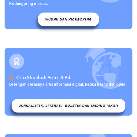
Kedungpring merup...
WUSHU DAN KICKBOXING
Cita Sholihah Putri, S.Pd.
Di tengah derasnya arus informasi digital, ketika berita dan opini
...
JURNALISTIK, LITERASI, BULETIN DAN MADING (AKSI)