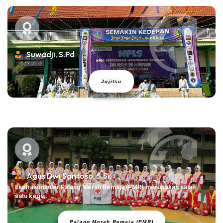
Suwadji, S.Pd
Jujitsu
Agus Dwi Santoso, S.Si.
Ekstrakurikuler Palang Merah Remaja (PMR) merupakan salah
satu kegi...
Palang Merah Remaja (PMR)