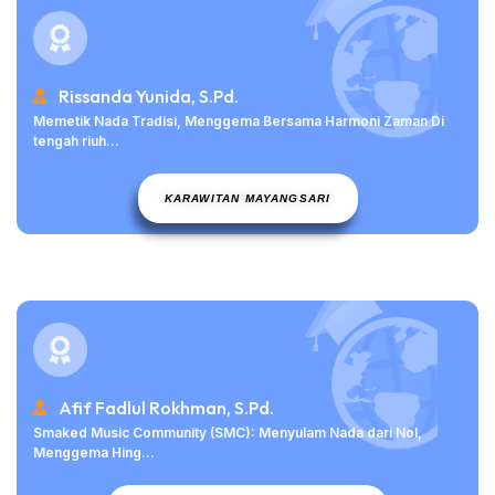
Rissanda Yunida, S.Pd.
Memetik Nada Tradisi, Menggema Bersama Harmoni Zaman Di
tengah riuh...
KARAWITAN MAYANGSARI
Afif Fadlul Rokhman, S.Pd.
Smaked Music Community (SMC): Menyulam Nada dari Nol,
Menggema Hing...