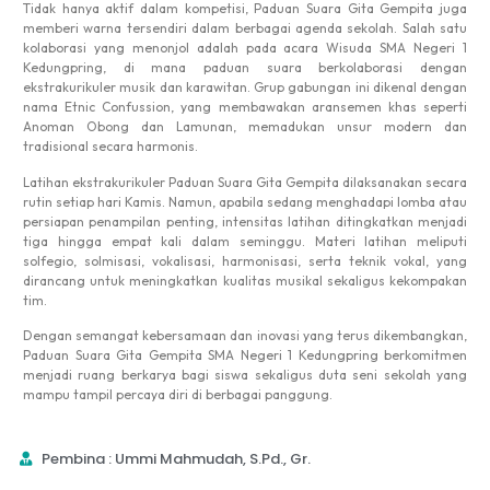
Tidak hanya aktif dalam kompetisi, Paduan Suara Gita Gempita juga
memberi warna tersendiri dalam berbagai agenda sekolah. Salah satu
kolaborasi yang menonjol adalah pada acara Wisuda SMA Negeri 1
Kedungpring, di mana paduan suara berkolaborasi dengan
ekstrakurikuler musik dan karawitan. Grup gabungan ini dikenal dengan
nama Etnic Confussion, yang membawakan aransemen khas seperti
Anoman Obong dan Lamunan, memadukan unsur modern dan
tradisional secara harmonis.
Latihan ekstrakurikuler Paduan Suara Gita Gempita dilaksanakan secara
rutin setiap hari Kamis. Namun, apabila sedang menghadapi lomba atau
persiapan penampilan penting, intensitas latihan ditingkatkan menjadi
tiga hingga empat kali dalam seminggu. Materi latihan meliputi
solfegio, solmisasi, vokalisasi, harmonisasi, serta teknik vokal, yang
dirancang untuk meningkatkan kualitas musikal sekaligus kekompakan
tim.
Dengan semangat kebersamaan dan inovasi yang terus dikembangkan,
Paduan Suara Gita Gempita SMA Negeri 1 Kedungpring berkomitmen
menjadi ruang berkarya bagi siswa sekaligus duta seni sekolah yang
mampu tampil percaya diri di berbagai panggung.
Pembina : Ummi Mahmudah, S.Pd., Gr.