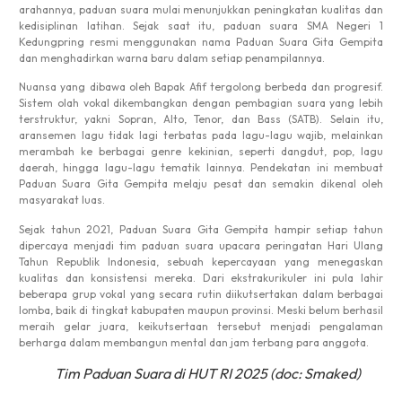
arahannya, paduan suara mulai menunjukkan peningkatan kualitas dan
kedisiplinan latihan. Sejak saat itu, paduan suara SMA Negeri 1
Kedungpring resmi menggunakan nama Paduan Suara Gita Gempita
dan menghadirkan warna baru dalam setiap penampilannya.
Nuansa yang dibawa oleh Bapak Afif tergolong berbeda dan progresif.
Sistem olah vokal dikembangkan dengan pembagian suara yang lebih
terstruktur, yakni Sopran, Alto, Tenor, dan Bass (SATB). Selain itu,
aransemen lagu tidak lagi terbatas pada lagu-lagu wajib, melainkan
merambah ke berbagai genre kekinian, seperti dangdut, pop, lagu
daerah, hingga lagu-lagu tematik lainnya. Pendekatan ini membuat
Paduan Suara Gita Gempita melaju pesat dan semakin dikenal oleh
masyarakat luas.
Sejak tahun 2021, Paduan Suara Gita Gempita hampir setiap tahun
dipercaya menjadi tim paduan suara upacara peringatan Hari Ulang
Tahun Republik Indonesia, sebuah kepercayaan yang menegaskan
kualitas dan konsistensi mereka. Dari ekstrakurikuler ini pula lahir
beberapa grup vokal yang secara rutin diikutsertakan dalam berbagai
lomba, baik di tingkat kabupaten maupun provinsi. Meski belum berhasil
meraih gelar juara, keikutsertaan tersebut menjadi pengalaman
berharga dalam membangun mental dan jam terbang para anggota.
Tim Paduan Suara di HUT RI 2025 (doc: Smaked)