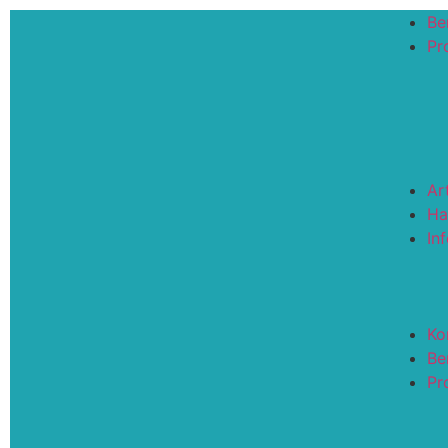
Be
Pro
Ar
Ha
In
Ko
Be
Pro