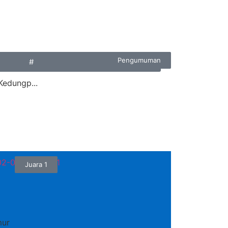
Pengumuman
#
Kedungp...
Juara 1
mur