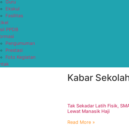
Guru
Ekskul
Fasilitas
tikel
sil PPDB
formasi
Pengumuman
Prestasi
Foto Kegiatan
ntak
Kabar Sekolah
Tak Sekadar Latih Fisik, SM
Lewat Manasik Haji
Read More »