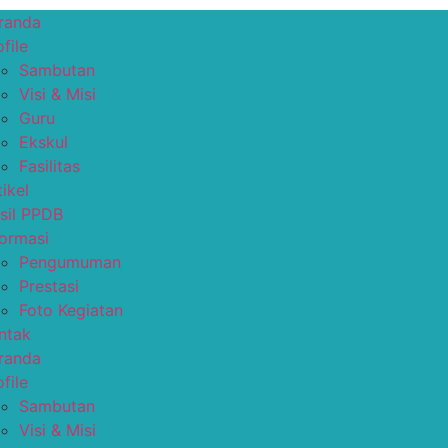
randa
file
Sambutan
Visi & Misi
Guru
Ekskul
Fasilitas
tikel
sil PPDB
formasi
Pengumuman
Prestasi
Foto Kegiatan
ntak
randa
file
Sambutan
Visi & Misi