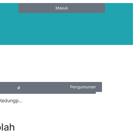
Masuk
Pengumuman
#
Kedungp...
lah