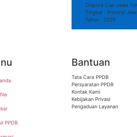
Dispora Cup Jawa Ti
Tingkat : Provinsi Ja
Tahun : 2026
nu
Bantuan
Tata Cara PPDB
randa
Persyaratan PPDB
Kontak Kami
file
Kebijakan Privasi
Pengaduan Layanan
ikel
il PPDB
ormasi