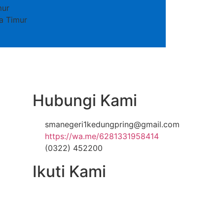
mur
wa Timur
Hubungi Kami
smanegeri1kedungpring@gmail.com
https://wa.me/6281331958414
(0322) 452200
Ikuti Kami