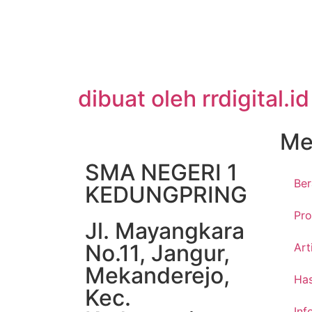
dibuat oleh rrdigital.id
Me
SMA NEGERI 1
Be
KEDUNGPRING
Pro
Jl. Mayangkara
No.11, Jangur,
Art
Mekanderejo,
Has
Kec.
Inf