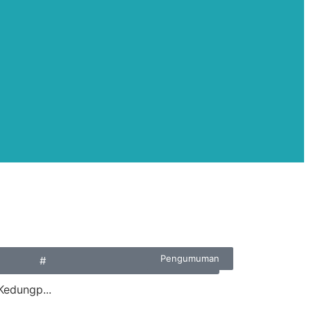
Pengumuman
#
Kedungp...