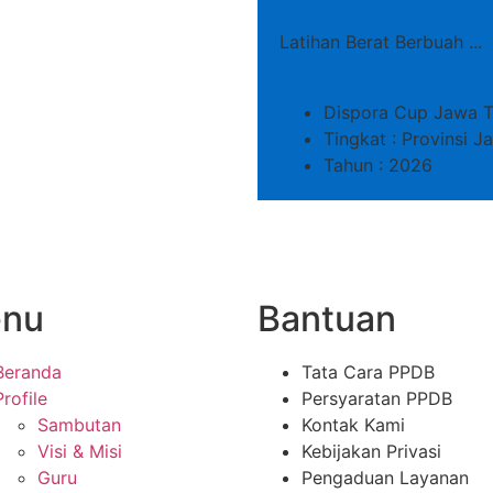
Latihan Berat Berbuah ...
Dispora Cup Jawa T
Tingkat : Provinsi 
Tahun : 2026
nu
Bantuan
Beranda
Tata Cara PPDB
Profile
Persyaratan PPDB
Sambutan
Kontak Kami
Visi & Misi
Kebijakan Privasi
Guru
Pengaduan Layanan