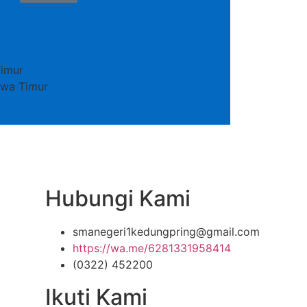
imur
Jawa Timur
Hubungi Kami
smanegeri1kedungpring@gmail.com
https://wa.me/6281331958414
(0322) 452200
Ikuti Kami