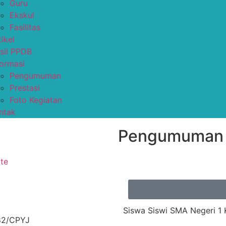
Guru
Ekskul
Fasilitas
tikel
sil PPDB
formasi
Pengumuman
Prestasi
Foto Kegiatan
ntak
Pengumuman
Siswa Siswi SMA Negeri 1 
82/CPYJ