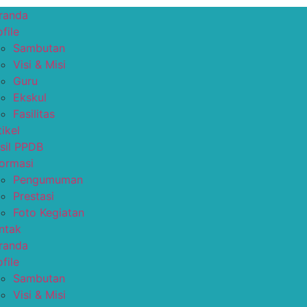
randa
file
Sambutan
Visi & Misi
Guru
Ekskul
Fasilitas
tikel
sil PPDB
formasi
Pengumuman
Prestasi
Foto Kegiatan
ntak
randa
file
Sambutan
Visi & Misi