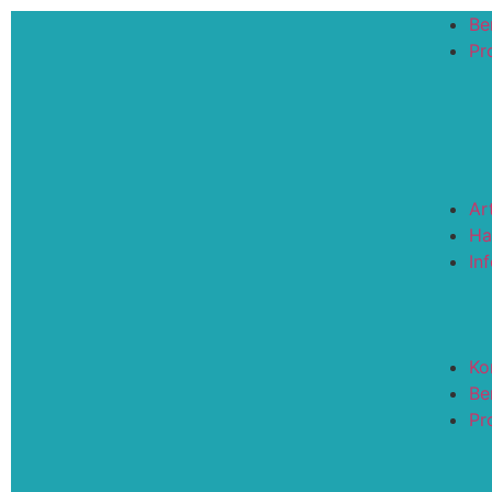
Be
Pro
Ar
Ha
In
Ko
Be
Pro