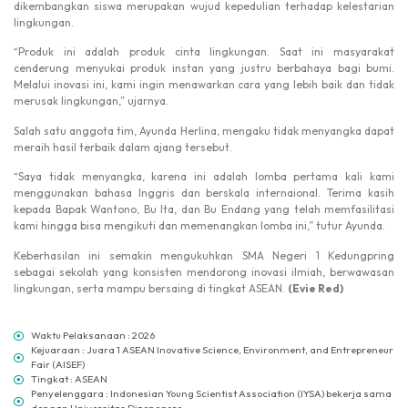
dikembangkan siswa merupakan wujud kepedulian terhadap kelestarian
lingkungan.
“Produk ini adalah produk cinta lingkungan. Saat ini masyarakat
cenderung menyukai produk instan yang justru berbahaya bagi bumi.
Melalui inovasi ini, kami ingin menawarkan cara yang lebih baik dan tidak
merusak lingkungan,” ujarnya.
Salah satu anggota tim, Ayunda Herlina, mengaku tidak menyangka dapat
meraih hasil terbaik dalam ajang tersebut.
“Saya tidak menyangka, karena ini adalah lomba pertama kali kami
menggunakan bahasa Inggris dan berskala internaional. Terima kasih
kepada Bapak Wantono, Bu Ita, dan Bu Endang yang telah memfasilitasi
kami hingga bisa mengikuti dan memenangkan lomba ini,” tutur Ayunda.
Keberhasilan ini semakin mengukuhkan SMA Negeri 1 Kedungpring
sebagai sekolah yang konsisten mendorong inovasi ilmiah, berwawasan
lingkungan, serta mampu bersaing di tingkat ASEAN.
(Evie Red)
Waktu Pelaksanaan : 2026
Kejuaraan : Juara 1 ASEAN Inovative Science, Environment, and Entrepreneur
Fair (AISEF)
Tingkat : ASEAN
Penyelenggara : Indonesian Young Scientist Association (IYSA) bekerja sama