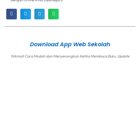
dengan Universitas Diponegoro
Download App Web Sekolah
Nikmati Cara Mudah dan Menyenangkan Ketika Membaca Buku, Update
Informasi Sekolah Hanya Dalam Genggaman
Copyright © 2025 SMA NEGERI 1 KEDUNGPRING
Home
Berita
Menu
Kontak
Login