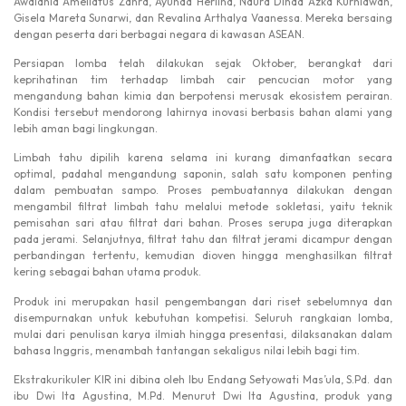
Awalania Ameliatus Zahra, Ayunda Herlina, Naura Dinda Azka Kurniawan,
Gisela Mareta Sunarwi, dan Revalina Arthalya Vaanessa. Mereka bersaing
dengan peserta dari berbagai negara di kawasan ASEAN.
Persiapan lomba telah dilakukan sejak Oktober, berangkat dari
keprihatinan tim terhadap limbah cair pencucian motor yang
mengandung bahan kimia dan berpotensi merusak ekosistem perairan.
Kondisi tersebut mendorong lahirnya inovasi berbasis bahan alami yang
lebih aman bagi lingkungan.
Limbah tahu dipilih karena selama ini kurang dimanfaatkan secara
optimal, padahal mengandung saponin, salah satu komponen penting
dalam pembuatan sampo. Proses pembuatannya dilakukan dengan
mengambil filtrat limbah tahu melalui metode sokletasi, yaitu teknik
pemisahan sari atau filtrat dari bahan. Proses serupa juga diterapkan
pada jerami. Selanjutnya, filtrat tahu dan filtrat jerami dicampur dengan
perbandingan tertentu, kemudian dioven hingga menghasilkan filtrat
kering sebagai bahan utama produk.
Produk ini merupakan hasil pengembangan dari riset sebelumnya dan
disempurnakan untuk kebutuhan kompetisi. Seluruh rangkaian lomba,
mulai dari penulisan karya ilmiah hingga presentasi, dilaksanakan dalam
bahasa Inggris, menambah tantangan sekaligus nilai lebih bagi tim.
Ekstrakurikuler KIR ini dibina oleh Ibu Endang Setyowati Mas’ula, S.Pd. dan
ibu Dwi Ita Agustina, M.Pd. Menurut Dwi Ita Agustina, produk yang