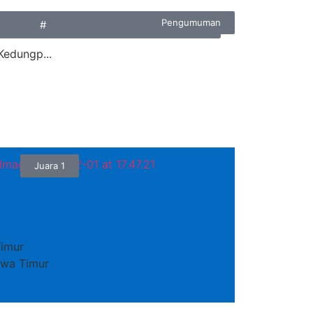
Pengumuman
#
Kedungp...
Juara 1
imur
Jawa Timur