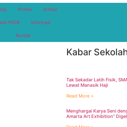
nda
Profile
Artikel
asil PPDB
Informasi
Kontak
Kabar Sekolah
Tak Sekadar Latih Fisik, SM
Lewat Manasik Haji
Read More »
Menghargai Karya Seni den
Amarta Art Exhibition” Dig