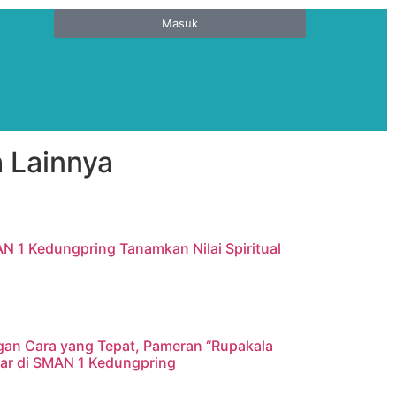
Masuk
 Lainnya
AN 1 Kedungpring Tanamkan Nilai Spiritual
gan Cara yang Tepat, Pameran “Rupakala
elar di SMAN 1 Kedungpring