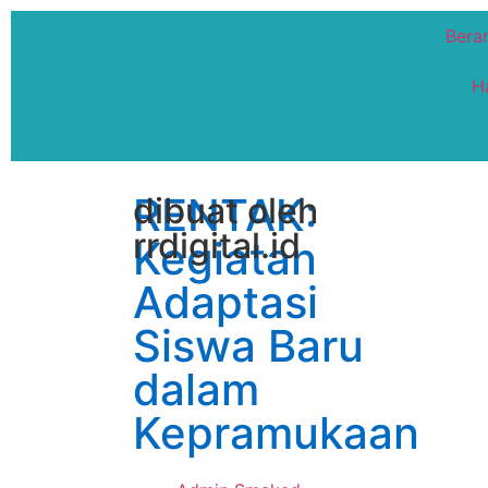
Bera
H
RENTAK:
dibuat oleh
rrdigital.id
Kegiatan
Adaptasi
Siswa Baru
dalam
Kepramukaan