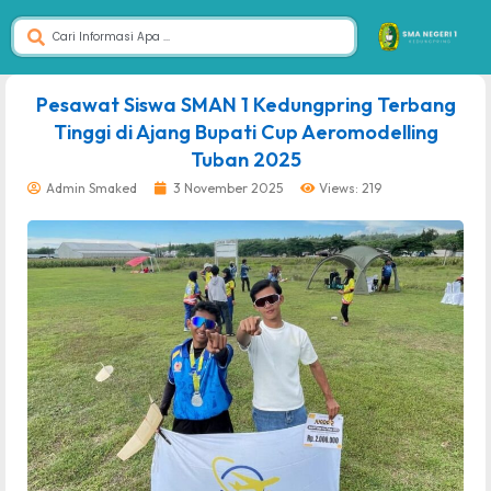
dibuat oleh rrdigital.id
Pesawat Siswa SMAN 1 Kedungpring Terbang
Tinggi di Ajang Bupati Cup Aeromodelling
Tuban 2025
Admin Smaked
3 November 2025
Views: 219