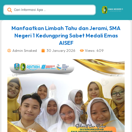
dibuat oleh rrdigital.id
Manfaatkan Limbah Tahu dan Jerami, SMA
Negeri 1 Kedungpring Sabet Medali Emas
AISEF
Admin Smaked
30 January 2026
Views: 409