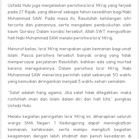
Ustadz Hubi juga menjelaskan peristiwa Isra’ Mi’raj yang terjadi
pada 27 Rajab, yang dikenal sebagai tahun kesedihan bagi Nabi
Muhammad SAW. Pada masa itu, Rasulullah kehilangan istri
tercinta dan pamannya, serta mengalami pemboikotan oleh
kaum Quraisy. Dalam kondisi tersebut, Allah SWT menguatkan
hati Nabi Muhammad SAW melalui peristiwa Isra’ Mi’raj.
Menurut beliau, Isra’ Mi’raj merupakan ujian keimanan bagi umat
Islam. Pasca peristiwa tersebut, banyak orang yang tidak
mempercayai perjalanan Rasulullah, bahkan ada yang murtad
karena meragukannya. Dalam peristiwa Isra’ Mi’raj, Nabi
Muhammad SAW menerima perintah salat sebanyak 50 waktu
yang kemudian diringankan menjadi 5 waktu sehari semalam.
“Salat adalah tiang agama. Jika salat tidak ditegakkan, maka
runtuhlah iman dan Islam dalam diri dan hati kita,” pungkas
Ustadz Hubi.
Melalui kegiatan peringatan Isra’ Mi’raj ini, diharapkan seluruh
warga SMA Negeri 1 Kedungpring dapat meningkatkan
keimanan, ketakwaan, serta mampu mengikuti kegiatan
keagamaan dengan lebih khidmat dan penuh kesadaran di