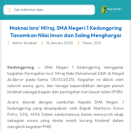
dibuat oleh rrdigital.id
Maknai Isra’ Mi’raj, SMA Negeri 1 Kedungpring
Tanamkan Nilai Iman dan Saling Menghargai
Admin Smaked
15 January 2026
Views: 200
Kedungpring
— SMA Negeri 1 Kedungpring menggelar
kegiatan Peringatan Isra’ Mi’raj Nabi Muhammad SAW di Masjid
Al-Abror pada Kamis (15/01/2025). Kegiatan ini diikuti oleh
seluruh siswa, guru, dan tenaga kependidikan dengan penuh
khidmat sebagai bagian dari peringatan hari besar Islam (PHBI).
Acara diawali dengan sambutan Kepala SMA Negeri 1
Kedungpring yang disampaikan oleh Bapak Wantono Gono
Putro, S.Pd., M.Pd. Dalam sambutannya, beliau menyoroti sikap
sebagian siswa yang dinilai masih kurang khidmat dalam
mengikuti kegiatan PHBI.