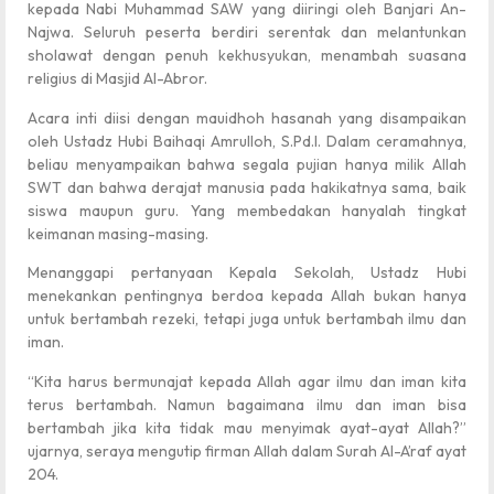
kepada Nabi Muhammad SAW yang diiringi oleh Banjari An-
Najwa. Seluruh peserta berdiri serentak dan melantunkan
sholawat dengan penuh kekhusyukan, menambah suasana
religius di Masjid Al-Abror.
Acara inti diisi dengan mauidhoh hasanah yang disampaikan
oleh Ustadz Hubi Baihaqi Amrulloh, S.Pd.I. Dalam ceramahnya,
beliau menyampaikan bahwa segala pujian hanya milik Allah
SWT dan bahwa derajat manusia pada hakikatnya sama, baik
siswa maupun guru. Yang membedakan hanyalah tingkat
keimanan masing-masing.
Menanggapi pertanyaan Kepala Sekolah, Ustadz Hubi
menekankan pentingnya berdoa kepada Allah bukan hanya
untuk bertambah rezeki, tetapi juga untuk bertambah ilmu dan
iman.
“Kita harus bermunajat kepada Allah agar ilmu dan iman kita
terus bertambah. Namun bagaimana ilmu dan iman bisa
bertambah jika kita tidak mau menyimak ayat-ayat Allah?”
ujarnya, seraya mengutip firman Allah dalam Surah Al-A’raf ayat
204.