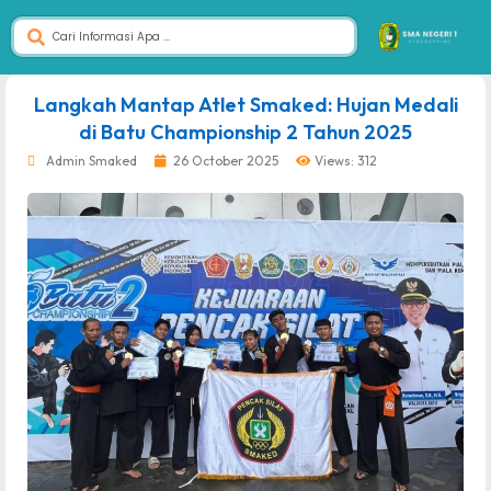
dibuat oleh rrdigital.id
Langkah Mantap Atlet Smaked: Hujan Medali
di Batu Championship 2 Tahun 2025
Admin Smaked
26 October 2025
Views: 312