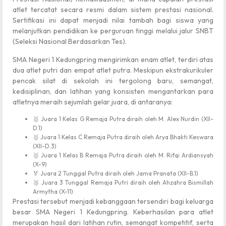
atlet tercatat secara resmi dalam sistem prestasi nasional.
Sertifikasi ini dapat menjadi nilai tambah bagi siswa yang
melanjutkan pendidikan ke perguruan tinggi melalui jalur SNBT
(Seleksi Nasional Berdasarkan Tes).
SMA Negeri 1 Kedungpring mengirimkan enam atlet, terdiri atas
dua atlet putri dan empat atlet putra. Meskipun ekstrakurikuler
pencak silat di sekolah ini tergolong baru, semangat,
kedisiplinan, dan latihan yang konsisten mengantarkan para
atletnya meraih sejumlah gelar juara, di antaranya:
🥇 Juara 1 Kelas G Remaja Putra diraih oleh M. Alex Nurdin (XII-
D.1)
🥇 Juara 1 Kelas C Remaja Putra diraih oleh Arya Bhakti Keswara
(XII-D.3)
🥇 Juara 1 Kelas B Remaja Putra diraih oleh M. Rifqi Ardiansyah
(X-9)
🏅 Juara 2 Tunggal Putra diraih oleh Jama Pranata (XII-B.1)
🥉 Juara 3 Tunggal Remaja Putri diraih oleh Ahzahra Bismillah
Armytha (X-11)
Prestasi tersebut menjadi kebanggaan tersendiri bagi keluarga
besar SMA Negeri 1 Kedungpring. Keberhasilan para atlet
merupakan hasil dari latihan rutin, semangat kompetitif, serta