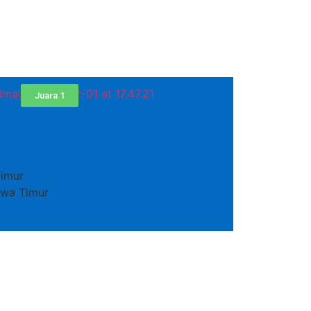
Juara 1
imur
Jawa Timur