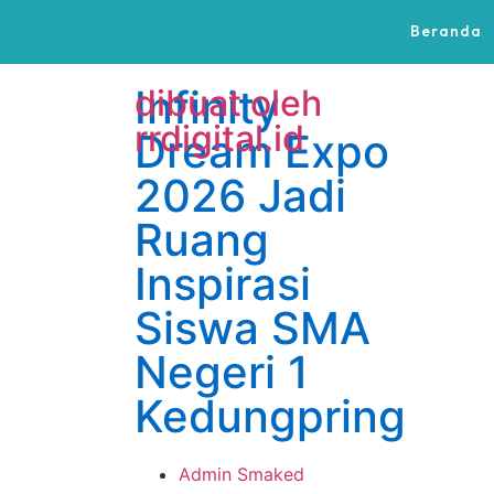
Beranda
Infinity
dibuat oleh
rrdigital.id
Dream Expo
2026 Jadi
Ruang
Inspirasi
Siswa SMA
Negeri 1
Kedungpring
Admin Smaked