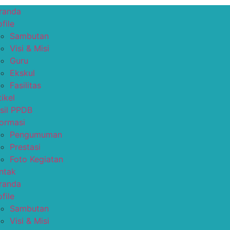
randa
file
Sambutan
Visi & Misi
Guru
Ekskul
Fasilitas
tikel
sil PPDB
formasi
Pengumuman
Prestasi
Foto Kegiatan
ntak
randa
file
Sambutan
Visi & Misi