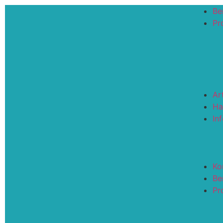
Be
Pro
Ar
Ha
In
Ko
Be
Pro