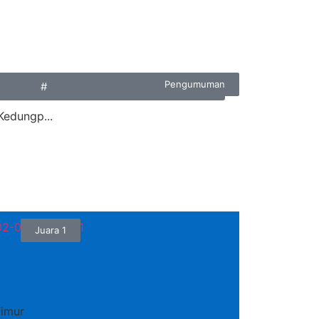
Pengumuman
#
Kedungp...
Juara 1
imur