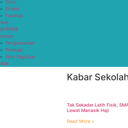
Guru
Ekskul
Fasilitas
tikel
sil PPDB
formasi
Pengumuman
Prestasi
Foto Kegiatan
ntak
Kabar Sekolah
Tak Sekadar Latih Fisik, SM
Lewat Manasik Haji
Read More »