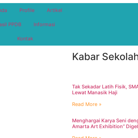
nda
Profile
Artikel
asil PPDB
Informasi
Kontak
Kabar Sekolah
Tak Sekadar Latih Fisik, SM
Lewat Manasik Haji
Read More »
Menghargai Karya Seni den
Amarta Art Exhibition” Dig