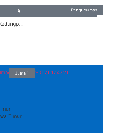
Pengumuman
#
Kedungp...
Juara 1
imur
Jawa Timur