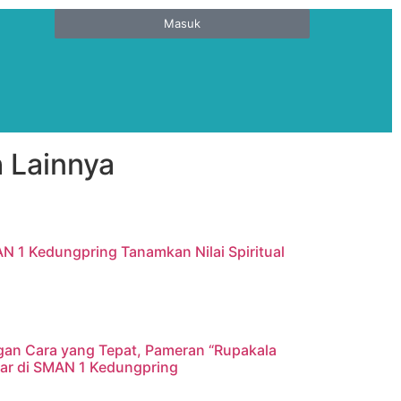
Masuk
 Lainnya
AN 1 Kedungpring Tanamkan Nilai Spiritual
gan Cara yang Tepat, Pameran “Rupakala
elar di SMAN 1 Kedungpring