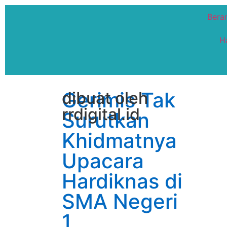
Bera
H
Gerimis Tak
dibuat oleh
rrdigital.id
Surutkan
Khidmatnya
Upacara
Hardiknas di
SMA Negeri
1