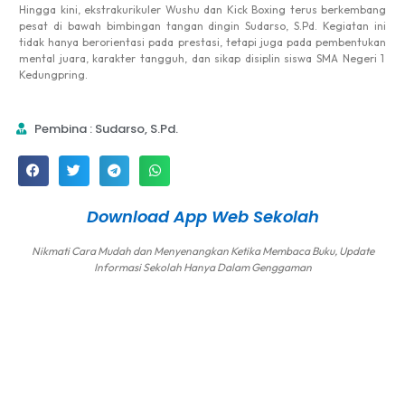
Hingga
kini
,
ekstrakurikuler
Wushu dan Kick Boxing
terus
berkembang
pesat
di
bawah
bimbingan
tangan
dingin
Sudarso
,
S.Pd
.
Kegiatan
ini
tidak
hanya
berorientasi
pada
prestasi
,
tetapi
juga pada
pembentukan
mental
juara
,
karakter
tangguh
, dan
sikap
disiplin
siswa
SMA Negeri 1
Kedungpring
.
Pembina : Sudarso, S.Pd.
Download App Web Sekolah
Nikmati Cara Mudah dan Menyenangkan Ketika Membaca Buku, Update
Informasi Sekolah Hanya Dalam Genggaman
Copyright © 2025 SMA NEGERI 1 KEDUNGPRING