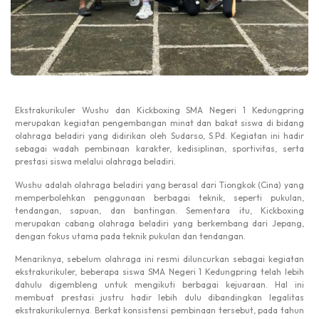
Ekstrakurikuler
Wushu dan Kickboxing SMA Negeri 1
Kedungpring
merupakan
kegiatan
pengembangan
minat
dan
bakat
siswa
di
bidang
olahraga
beladiri
yang
didirikan
oleh
Sudarso
,
S.Pd
.
Kegiatan
ini
hadir
sebagai
wadah
pembinaan
karakter
,
kedisiplinan
,
sportivitas
,
serta
prestasi
siswa
melalui
olahraga
beladiri
.
Wushu
adalah
olahraga
beladiri
yang
berasal
dari
Tiongkok
(
Cina
) yang
memperbolehkan
penggunaan
berbagai
teknik
,
seperti
pukulan
,
tendangan
,
sapuan
, dan
bantingan
.
Sementara
itu
, Kickboxing
merupakan
cabang
olahraga
beladiri
yang
berkembang
dari
Jepang
,
dengan
fokus
utama
pada
teknik
pukulan
dan
tendangan
.
Menariknya
,
sebelum
o
lahraga
ini
resmi
diluncurkan
sebagai
kegiatan
ekstrakurikuler
,
beberapa
siswa
SMA Negeri 1
Kedungpring
telah
lebih
dahulu
digembleng
untuk
mengikuti
berbagai
kejuaraan
. Hal
ini
membuat
prestasi
justru
hadir
lebih
dulu
dibandingkan
legalitas
ekstrakurikulernya
.
Berkat
konsistensi
pembinaan
tersebut
, pada
tahun