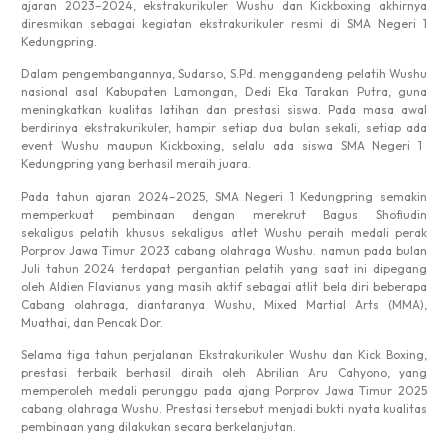
ajaran
2023
–2024,
ekstrakurikuler
Wushu dan
Kick
b
oxing
akhirnya
diresmikan
sebagai
kegiatan
ekstrakurikuler
resmi
di SMA Negeri 1
Kedungpring
.
Dalam
pengembangannya
,
Sudarso
,
S.Pd
.
menggandeng
pelatih
Wushu
nasional
asal
Kabupaten
Lamongan
,
Dedi
Eka Tarakan Putra,
guna
meningkatkan
kualitas
latihan
dan
prestasi
siswa
. Pada masa
awal
berdirinya
ekstrakurikuler
,
hampir
setiap
dua
bulan
sekali
,
setiap
ada
event Wushu
maupun
Kick
b
oxing,
selalu
ada
siswa
SMA Negeri 1
Kedungpring
yang
berhasil
meraih
juara
.
Pada
tahun
ajaran
2024–2025, SMA Negeri 1
Kedungpring
semakin
memperkuat
pembinaan
dengan
merekrut
Bagus
Shofiudin
sekaligus pelatih khusus sekaligus atlet Wushu peraih medali perak
Porprov Jawa Timur 2023 cabang olahraga Wushu. namun pada bulan
Juli tahun 2024 terdapat pergantian pelatih yang saat ini dipegang
oleh Aldien Flavianus yang masih aktif sebagai atlit bela diri beberapa
Cabang olahraga, diantaranya Wushu, Mixed Martial Arts (MMA),
Muathai, dan Pencak Dor.
Selama
tiga
tahun
perjalanan
Ekstrakurikuler
Wushu dan
Kick Boxing,
prestasi
terbaik
berhasil
diraih
oleh
Abrilian
Aru
Cahyono
, yang
memperoleh
medali
perunggu
pada
ajang
Porprov
Jawa
Timur 2025
cabang
olahraga
Wushu.
Prestasi
tersebut
menjadi
bukti
nyata
kualitas
pembinaan
yang
dilakukan
secara
berkelanjutan
.