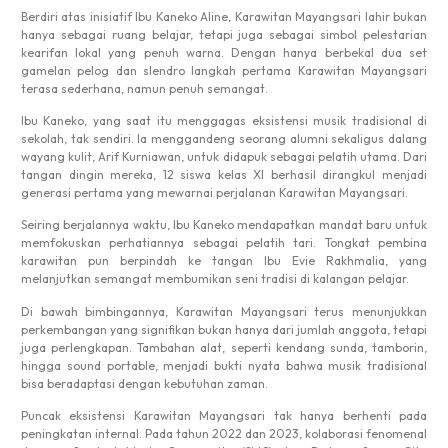
Berdiri atas inisiatif Ibu Kaneko Aline, Karawitan Mayangsari lahir bukan
hanya sebagai ruang belajar, tetapi juga sebagai simbol pelestarian
kearifan lokal yang penuh warna. Dengan hanya berbekal dua set
gamelan pelog dan slendro langkah pertama Karawitan Mayangsari
terasa sederhana, namun penuh semangat.
Ibu Kaneko, yang saat itu menggagas eksistensi musik tradisional di
sekolah, tak sendiri. Ia menggandeng seorang alumni sekaligus dalang
wayang kulit, Arif Kurniawan, untuk didapuk sebagai pelatih utama. Dari
tangan dingin mereka, 12 siswa kelas XI berhasil dirangkul menjadi
generasi pertama yang mewarnai perjalanan Karawitan Mayangsari.
Seiring berjalannya waktu, Ibu Kaneko mendapatkan mandat baru untuk
memfokuskan perhatiannya sebagai pelatih tari. Tongkat pembina
karawitan pun berpindah ke tangan Ibu Evie Rakhmalia, yang
melanjutkan semangat membumikan seni tradisi di kalangan pelajar.
Di bawah bimbingannya, Karawitan Mayangsari terus menunjukkan
perkembangan yang signifikan bukan hanya dari jumlah anggota, tetapi
juga perlengkapan. Tambahan alat, seperti kendang sunda, tamborin,
hingga sound portable, menjadi bukti nyata bahwa musik tradisional
bisa beradaptasi dengan kebutuhan zaman.
Puncak eksistensi Karawitan Mayangsari tak hanya berhenti pada
peningkatan internal. Pada tahun 2022 dan 2023, kolaborasi fenomenal