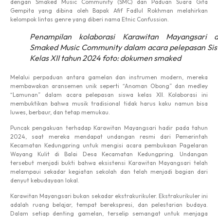
dengan Smaked Music Community (SMC) dan Paduan Suara Gita
Gempita yang dibina oleh Bapak Afif Fadlul Rokhman melahirkan
kelompok lintas genre yang diberi nama Etnic Confussion.
Penampilan kolaborasi Karawitan Mayangsari 
Smaked Music Community dalam acara pelepasan Si
Kelas XII tahun 2024 foto: dokumen smaked
Melalui perpaduan antara gamelan dan instrumen modern, mereka
membawakan aransemen unik seperti “Anoman Obong” dan medley
“Lamunan” dalam acara pelepasan siswa kelas XII. Kolaborasi ini
membuktikan bahwa musik tradisional tidak harus kaku namun bisa
luwes, berbaur, dan tetap memukau.
Puncak pengakuan terhadap Karawitan Mayangsari hadir pada tahun
2024, saat mereka mendapat undangan resmi dari Pemerintah
Kecamatan Kedungpring untuk mengisi acara pembukaan Pagelaran
Wayang Kulit di Balai Desa Kecamatan Kedungpring. Undangan
tersebut menjadi bukti bahwa eksistensi Karawitan Mayangsari telah
melampaui sekadar kegiatan sekolah dan telah menjadi bagian dari
denyut kebudayaan lokal.
Karawitan Mayangsari bukan sekadar ekstrakurikuler. Ekstrakurikuler ini
adalah ruang belajar, tempat berekspresi, dan pelestarian budaya.
Dalam setiap denting gamelan, terselip semangat untuk menjaga