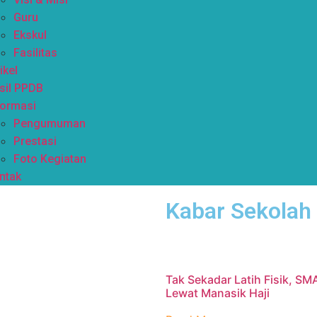
Guru
Ekskul
Fasilitas
ikel
sil PPDB
formasi
Pengumuman
Prestasi
Foto Kegiatan
ntak
Kabar Sekolah
Tak Sekadar Latih Fisik, SM
Lewat Manasik Haji