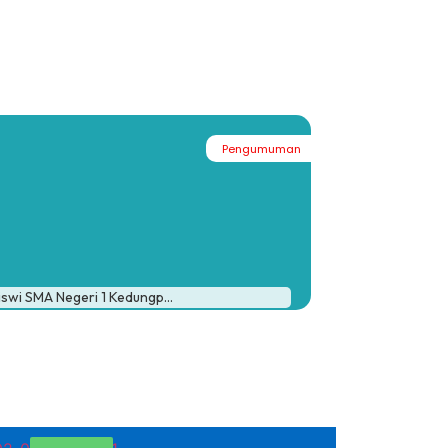
Pengumuman
#
iswi SMA Negeri 1 Kedungp...