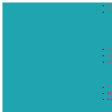
Be
Pr
Ar
Ha
In
Ko
Be
Pro