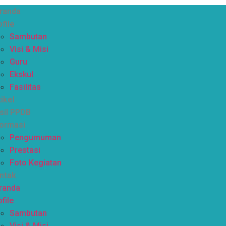
randa
ofile
Sambutan
Visi & Misi
Guru
Ekskul
Fasilitas
tikel
sil PPDB
formasi
Pengumuman
Prestasi
Foto Kegiatan
ntak
randa
file
Sambutan
Visi & Misi