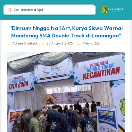
dibuat oleh rrdigital.id
“Dimsum hingga Nail Art, Karya Siswa Warnai
Monitoring SMA Double Track di Lamongan”
Admin Smaked
28 August 2025
Views: 226