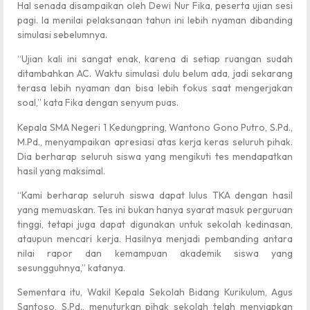
Hal senada disampaikan oleh Dewi Nur Fika, peserta ujian sesi
pagi. Ia menilai pelaksanaan tahun ini lebih nyaman dibanding
simulasi sebelumnya.
“Ujian kali ini sangat enak, karena di setiap ruangan sudah
ditambahkan AC. Waktu simulasi dulu belum ada, jadi sekarang
terasa lebih nyaman dan bisa lebih fokus saat mengerjakan
soal,” kata Fika dengan senyum puas.
Kepala SMA Negeri 1 Kedungpring, Wantono Gono Putro, S.Pd.,
M.Pd., menyampaikan apresiasi atas kerja keras seluruh pihak.
Dia berharap seluruh siswa yang mengikuti tes mendapatkan
hasil yang maksimal.
“Kami berharap seluruh siswa dapat lulus TKA dengan hasil
yang memuaskan. Tes ini bukan hanya syarat masuk perguruan
tinggi, tetapi juga dapat digunakan untuk sekolah kedinasan,
ataupun mencari kerja. Hasilnya menjadi pembanding antara
nilai rapor dan kemampuan akademik siswa yang
sesungguhnya,” katanya.
Sementara itu, Wakil Kepala Sekolah Bidang Kurikulum, Agus
Santoso, S.Pd., menuturkan pihak sekolah telah menyiapkan