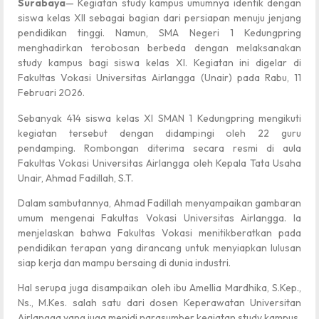
Surabaya
— Kegiatan study kampus umumnya identik dengan
siswa kelas XII sebagai bagian dari persiapan menuju jenjang
pendidikan tinggi. Namun, SMA Negeri 1 Kedungpring
menghadirkan terobosan berbeda dengan melaksanakan
study kampus bagi siswa kelas XI. Kegiatan ini digelar di
Fakultas Vokasi Universitas Airlangga (Unair) pada Rabu, 11
Februari 2026.
Sebanyak 414 siswa kelas XI SMAN 1 Kedungpring mengikuti
kegiatan tersebut dengan didampingi oleh 22 guru
pendamping. Rombongan diterima secara resmi di aula
Fakultas Vokasi Universitas Airlangga oleh Kepala Tata Usaha
Unair, Ahmad Fadillah, S.T.
Dalam sambutannya, Ahmad Fadillah menyampaikan gambaran
umum mengenai Fakultas Vokasi Universitas Airlangga. Ia
menjelaskan bahwa Fakultas Vokasi menitikberatkan pada
pendidikan terapan yang dirancang untuk menyiapkan lulusan
siap kerja dan mampu bersaing di dunia industri.
Hal serupa juga disampaikan oleh ibu Amellia Mardhika, S.Kep.,
Ns., M.Kes. salah satu dari dosen Keperawatan Universitan
Airlangga yang juga menjdi narasumber kegiatan study kampus.