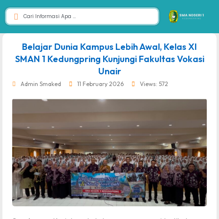
dibuat oleh rrdigital.id
Belajar Dunia Kampus Lebih Awal, Kelas XI
SMAN 1 Kedungpring Kunjungi Fakultas Vokasi
Unair
Admin Smaked
11 February 2026
Views: 572