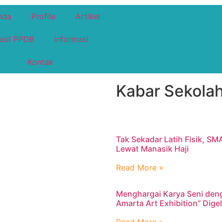
nda
Profile
Artikel
asil PPDB
Informasi
Kontak
Kabar Sekolah
Tak Sekadar Latih Fisik, SM
Lewat Manasik Haji
Read More »
Menghargai Karya Seni den
Amarta Art Exhibition” Dig