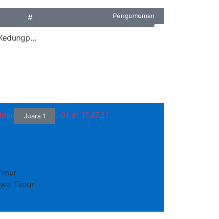
Pengumuman
#
Kedungp...
Juara 1
imur
Jawa Timur