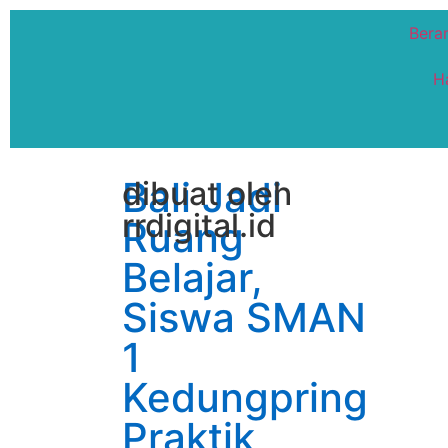
Bera
H
Bali Jadi
dibuat oleh
rrdigital.id
Ruang
Belajar,
Siswa SMAN
1
Kedungpring
Praktik