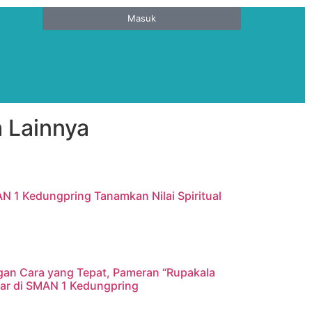
Masuk
 Lainnya
AN 1 Kedungpring Tanamkan Nilai Spiritual
gan Cara yang Tepat, Pameran “Rupakala
elar di SMAN 1 Kedungpring