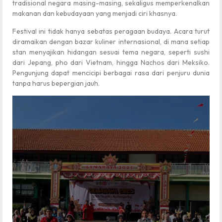
tradisional negara masing-masing, sekaligus memperkenalkan
makanan dan kebudayaan yang menjadi ciri khasnya.
Festival ini tidak hanya sebatas peragaan budaya. Acara turut
diramaikan dengan bazar kuliner internasional, di mana setiap
stan menyajikan hidangan sesuai tema negara, seperti sushi
dari Jepang, pho dari Vietnam, hingga Nachos dari Meksiko.
Pengunjung dapat mencicipi berbagai rasa dari penjuru dunia
tanpa harus bepergian jauh.