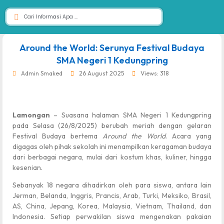
dibuat oleh rrdigital.id
Around the World: Serunya Festival Budaya
SMA Negeri 1 Kedungpring
Admin Smaked
26 August 2025
Views: 318
Lamongan
– Suasana halaman SMA Negeri 1 Kedungpring
pada Selasa (26/8/2025) berubah meriah dengan gelaran
Festival Budaya bertema
Around the World
. Acara yang
digagas oleh pihak sekolah ini menampilkan keragaman budaya
dari berbagai negara, mulai dari kostum khas, kuliner, hingga
kesenian.
Sebanyak 18 negara dihadirkan oleh para siswa, antara lain
Jerman, Belanda, Inggris, Prancis, Arab, Turki, Meksiko, Brasil,
AS, China, Jepang, Korea, Malaysia, Vietnam, Thailand, dan
Indonesia. Setiap perwakilan siswa mengenakan pakaian