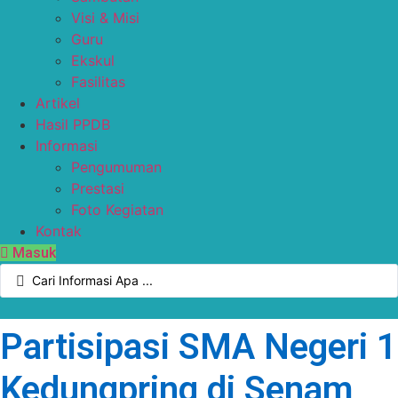
Visi & Misi
Guru
Ekskul
Fasilitas
Artikel
Hasil PPDB
Informasi
Pengumuman
Prestasi
Foto Kegiatan
Kontak
Masuk
Search
...
Partisipasi SMA Negeri 1
Kedungpring di Senam