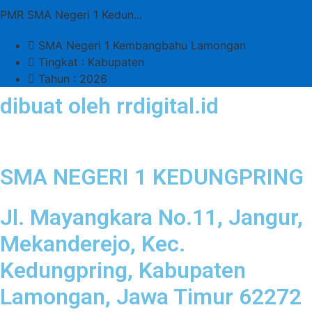
PMR SMA Negeri 1 Kedun...
SMA Negeri 1 Kembangbahu Lamongan
Tingkat : Kabupaten
Tahun : 2026
dibuat oleh rrdigital.id
SMA NEGERI 1 KEDUNGPRING
Jl. Mayangkara No.11, Jangur,
Mekanderejo, Kec.
Kedungpring, Kabupaten
Lamongan, Jawa Timur 62272