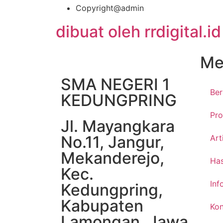
Copyright@admin
dibuat oleh rrdigital.id
Me
SMA NEGERI 1
Be
KEDUNGPRING
Pro
Jl. Mayangkara
No.11, Jangur,
Art
Mekanderejo,
Has
Kec.
Inf
Kedungpring,
Kabupaten
Kon
Lamongan, Jawa