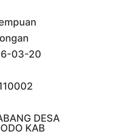
erempuan
mongan
026-03-20
3110002
GABANG DESA
MODO KAB