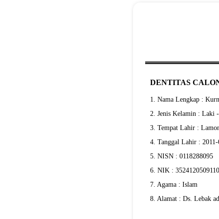
DENTITAS CALON
1. Nama Lengkap : Kur
2. Jenis Kelamin : Laki 
3. Tempat Lahir : Lamo
4. Tanggal Lahir : 2011
5. NISN : 0118288095
6. NIK : 352412050911
7. Agama : Islam
8. Alamat : Ds. Lebak a