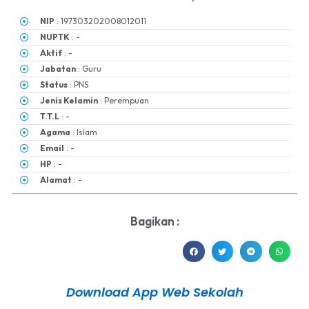
NIP
: 197303202008012011
NUPTK
: -
Aktif
: -
Jabatan
: Guru
Status
: PNS
Jenis Kelamin
: Perempuan
T.T.L
: -
Agama
: Islam
Email
: -
HP
: -
Alamat
: -
Bagikan :
Download App Web Sekolah