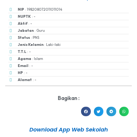
NIP
: 198208072011011014
NUPTK
: -
Aktif
: -
Jabatan
: Guru
Status
: PNS
Jenis Kelamin
: Laki-laki
T.T.L
: -
Agama
: Islam
Email
: -
HP
: -
Alamat
: -
Bagikan :
Download App Web Sekolah